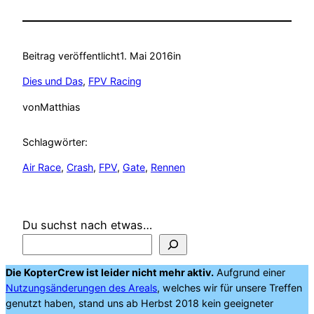
Beitrag veröffentlicht
1. Mai 2016
in
Dies und Das
, 
FPV Racing
von
Matthias
Schlagwörter:
Air Race
, 
Crash
, 
FPV
, 
Gate
, 
Rennen
Du suchst nach etwas…
Die KopterCrew ist leider nicht mehr aktiv.
Aufgrund einer
Nutzungsänderungen des Areals
, welches wir für unsere Treffen
genutzt haben, stand uns ab Herbst 2018 kein geeigneter