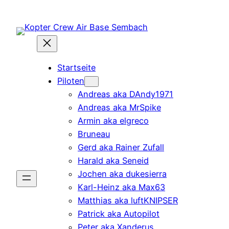
Zum
Inhalt
springen
Startseite
Piloten
Andreas aka DAndy1971
Andreas aka MrSpike
Armin aka elgreco
Bruneau
Gerd aka Rainer Zufall
Harald aka Seneid
Jochen aka dukesierra
Karl-Heinz aka Max63
Matthias aka luftKNIPSER
Patrick aka Autopilot
Peter aka Xanderus