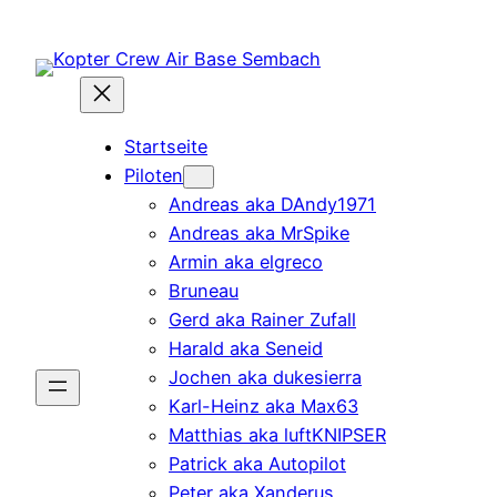
Zum
Inhalt
springen
Startseite
Piloten
Andreas aka DAndy1971
Andreas aka MrSpike
Armin aka elgreco
Bruneau
Gerd aka Rainer Zufall
Harald aka Seneid
Jochen aka dukesierra
Karl-Heinz aka Max63
Matthias aka luftKNIPSER
Patrick aka Autopilot
Peter aka Xanderus