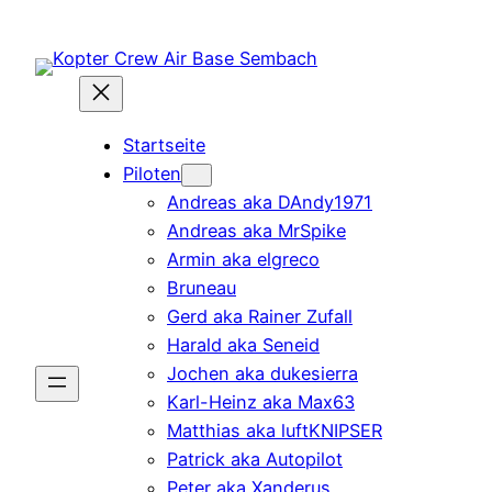
Zum
Inhalt
springen
Startseite
Piloten
Andreas aka DAndy1971
Andreas aka MrSpike
Armin aka elgreco
Bruneau
Gerd aka Rainer Zufall
Harald aka Seneid
Jochen aka dukesierra
Karl-Heinz aka Max63
Matthias aka luftKNIPSER
Patrick aka Autopilot
Peter aka Xanderus