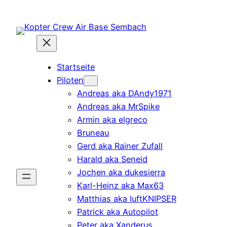
Zum
Inhalt
springen
Startseite
Piloten
Andreas aka DAndy1971
Andreas aka MrSpike
Armin aka elgreco
Bruneau
Gerd aka Rainer Zufall
Harald aka Seneid
Jochen aka dukesierra
Karl-Heinz aka Max63
Matthias aka luftKNIPSER
Patrick aka Autopilot
Peter aka Xanderus