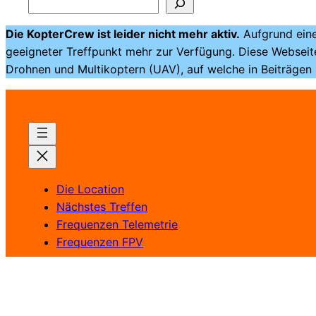
Die KopterCrew ist leider nicht mehr aktiv.
Aufgrund ein
geeigneter Treffpunkt mehr zur Verfügung. Diese Websei
Drohnen und Multikoptern (UAV), auf welche in Beiträgen
Die Location
Nächstes Treffen
Frequenzen Telemetrie
Frequenzen FPV