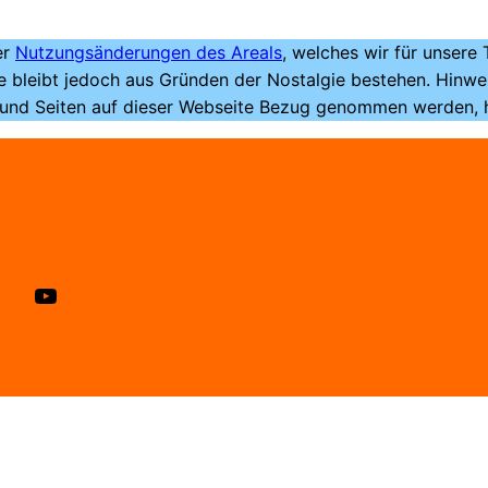
er
Nutzungsänderungen des Areals
, welches wir für unsere
te bleibt jedoch aus Gründen der Nostalgie bestehen. Hin
 und Seiten auf dieser Webseite Bezug genommen werden, ha
Besuche unsere YouTube Kanal