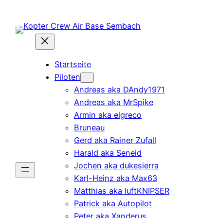
Zum
Inhalt
springen
Startseite
Piloten
Andreas aka DAndy1971
Andreas aka MrSpike
Armin aka elgreco
Bruneau
Gerd aka Rainer Zufall
Harald aka Seneid
Jochen aka dukesierra
Karl-Heinz aka Max63
Matthias aka luftKNIPSER
Patrick aka Autopilot
Peter aka Xanderus