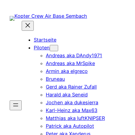
Zum
Inhalt
springen
Startseite
Piloten
Andreas aka DAndy1971
Andreas aka MrSpike
Armin aka elgreco
Bruneau
Gerd aka Rainer Zufall
Harald aka Seneid
Jochen aka dukesierra
Karl-Heinz aka Max63
Matthias aka luftKNIPSER
Patrick aka Autopilot
Peter aka Xanderus