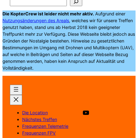
Die KopterCrew ist leider nicht mehr aktiv.
Aufgrund einer
Nutzungsänderungen des Areals
, welches wir für unsere Treffen
genutzt haben, stand uns ab Herbst 2018 kein geeigneter
Treffpunkt mehr zur Verfügung. Diese Webseite bleibt jedoch aus
Gründen der Nostalgie bestehen. Hinweise zu gesetztlichen
Bestimmungen im Umgang mit Drohnen und Multikoptern (UAV),
auf welche in Beiträgen und Seiten auf dieser Webseite Bezug
genommen werden, haben kein Anspruch auf Aktualität und
Vollständigkeit.
Besuche unsere YouTube Kanal
Die Location
Nächstes Treffen
Frequenzen Telemetrie
Frequenzen FPV