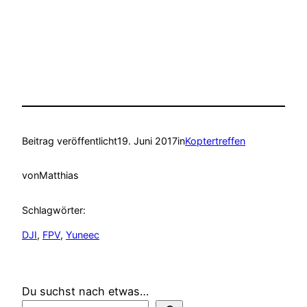
Beitrag veröffentlicht
19. Juni 2017
in
Koptertreffen
von
Matthias
Schlagwörter:
DJI
, 
FPV
, 
Yuneec
Du suchst nach etwas…