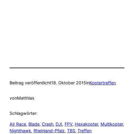
Beitrag veröffentlicht
18. Oktober 2015
in
Koptertreffen
von
Matthias
Schlagwörter:
Air Race
, 
Blade
, 
Crash
, 
DJI
, 
FPV
, 
Hexakopter
, 
Multikopter
, 
Nighthawk
, 
Rheinland-Pfalz
, 
TBS
, 
Treffen