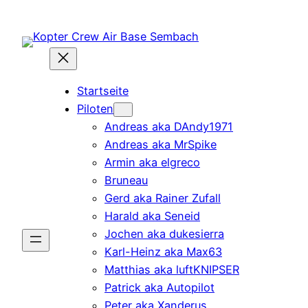
Zum
Inhalt
springen
Startseite
Piloten
Andreas aka DAndy1971
Andreas aka MrSpike
Armin aka elgreco
Bruneau
Gerd aka Rainer Zufall
Harald aka Seneid
Jochen aka dukesierra
Karl-Heinz aka Max63
Matthias aka luftKNIPSER
Patrick aka Autopilot
Peter aka Xanderus