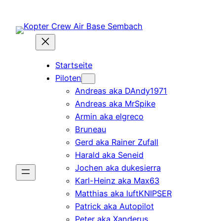
Zum
Inhalt
springen
Startseite
Piloten
Andreas aka DAndy1971
Andreas aka MrSpike
Armin aka elgreco
Bruneau
Gerd aka Rainer Zufall
Harald aka Seneid
Jochen aka dukesierra
Karl-Heinz aka Max63
Matthias aka luftKNIPSER
Patrick aka Autopilot
Peter aka Xanderus